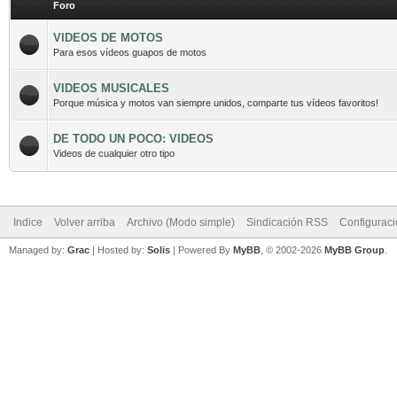
Foro
VIDEOS DE MOTOS
Para esos vídeos guapos de motos
VIDEOS MUSICALES
Porque música y motos van siempre unidos, comparte tus vídeos favoritos!
DE TODO UN POCO: VIDEOS
Videos de cualquier otro tipo
Indice
Volver arriba
Archivo (Modo simple)
Sindicación RSS
Configurac
Managed by:
Grac
| Hosted by:
Solis
|
Powered By
MyBB
, © 2002-2026
MyBB Group
.