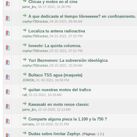
Chicas y motos en el cine
0 voto(s) - Media 0 de 5
1
2
3
4
5
jaime_jks
,
06-17-2021, 11:36 PM
A que dedicaste el tiempo libreeeeee? en confinamiento.
0 voto(s) - Media 0 de 5
1
2
3
4
5
zephyr750rocker
,
04-20-2021, 09:06 AM
Localiza tu antena radioactiva
0 voto(s) - Media 0 de 5
1
2
3
4
5
zephyr750rocker
,
04-21-2021, 07:20 PM
loveotv: La quinta columna.
0 voto(s) - Media 0 de 5
1
2
3
4
5
zephyr750rocker
,
03-22-2021, 07:01 PM
Yuri Bezmenov: La subversión ideológica
0 voto(s) - Media 0 de 5
1
2
3
4
5
zephyr750rocker
,
03-15-2021, 10:29 AM
Bultaco TSS agua (maqueta)
0 voto(s) - Media 0 de 5
1
2
3
4
5
JOROK
,
01-30-2021, 04:58 PM
quitan nuestras motos del trafico
0 voto(s) - Media 0 de 5
1
2
3
4
5
ralf
,
01-21-2021, 10:18 AM
Kawasaki en moto revue classic
0 voto(s) - Media 0 de 5
1
2
3
4
5
jaime_jks
,
10-15-2020, 12:13 AM
Comparte alguna pieza la 1.100 y la 750 ?
0 voto(s) - Media 0 de 5
1
2
3
4
5
serrano
,
10-19-2020, 02:31 PM
Dudas sobre limitar Zephyr.
(Páginas:
1
2
)
0 voto(s) - Media 0 de 5
1
2
3
4
5