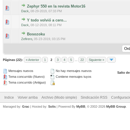
Zephyr 550 en la revista Motor16
0 voto(s) - Media 0 de 5
1
2
3
4
5
Dack
,
08-29-2019, 07:33 PM
Y todo volvió a cero...
1 voto(s) - Media 3 de 5
1
2
3
4
5
Dack
,
08-12-2019, 08:11 PM
Bosozoku
0 voto(s) - Media 0 de 5
1
2
3
4
5
Zefirero
,
05-23-2019, 03:15 PM
Páginas (22):
« Anterior
1
2
3
4
5
...
22
Siguiente »
Mensajes nuevos
No hay mensajes nuevos
Salto de
Tema concurrido (Nuevo)
Contiene mensajes tuyos
Tema concurrido (Antiguo)
Indice
Volver arriba
Archivo (Modo simple)
Sindicación RSS
Configurac
Managed by:
Grac
| Hosted by:
Solis
|
Powered By
MyBB
, © 2002-2026
MyBB Group
.