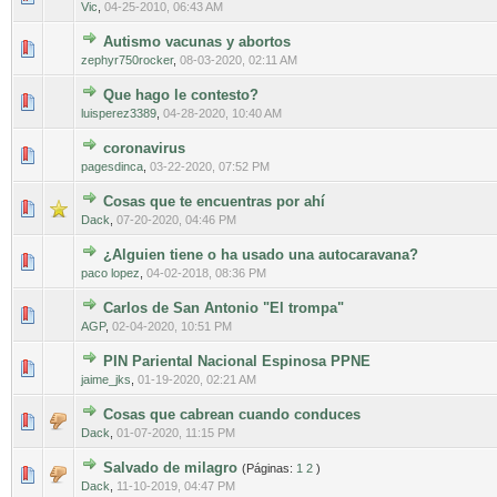
Vic
,
04-25-2010, 06:43 AM
Autismo vacunas y abortos
0 voto(s) - Media 0 de 5
1
2
3
4
5
zephyr750rocker
,
08-03-2020, 02:11 AM
Que hago le contesto?
0 voto(s) - Media 0 de 5
1
2
3
4
5
luisperez3389
,
04-28-2020, 10:40 AM
coronavirus
0 voto(s) - Media 0 de 5
1
2
3
4
5
pagesdinca
,
03-22-2020, 07:52 PM
Cosas que te encuentras por ahí
0 voto(s) - Media 0 de 5
1
2
3
4
5
Dack
,
07-20-2020, 04:46 PM
¿Alguien tiene o ha usado una autocaravana?
0 voto(s) - Media 0 de 5
1
2
3
4
5
paco lopez
,
04-02-2018, 08:36 PM
Carlos de San Antonio "El trompa"
0 voto(s) - Media 0 de 5
1
2
3
4
5
AGP
,
02-04-2020, 10:51 PM
PIN Pariental Nacional Espinosa PPNE
0 voto(s) - Media 0 de 5
1
2
3
4
5
jaime_jks
,
01-19-2020, 02:21 AM
Cosas que cabrean cuando conduces
0 voto(s) - Media 0 de 5
1
2
3
4
5
Dack
,
01-07-2020, 11:15 PM
Salvado de milagro
(Páginas:
1
2
)
0 voto(s) - Media 0 de 5
1
2
3
4
5
Dack
,
11-10-2019, 04:47 PM