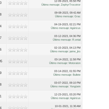
12-09-2023, 05:58 PM
0
Último mensaje
:
ZephyrTrocotror
09-08-2023, 09:42 AM
8
Último mensaje
:
Grac
04-19-2023, 02:21 PM
4
Último mensaje
:
Agáricus
03-12-2023, 04:36 PM
7
Último mensaje
:
R.ontal
02-15-2023, 04:13 PM
6
Último mensaje
:
jaime_jks
03-14-2022, 11:58 PM
05
Último mensaje
:
Motoraton
03-14-2022, 01:55 PM
9
Último mensaje
:
Bullete
03-07-2022, 09:10 PM
8
Último mensaje
:
Yongüein
12-23-2021, 03:20 PM
1
Último mensaje
:
Agáricus
10-01-2021, 11:30 AM
4