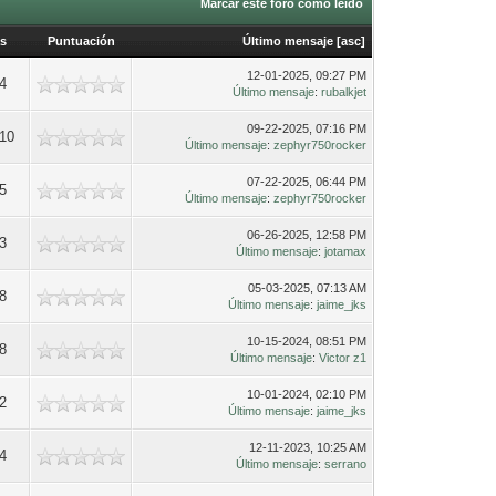
Marcar este foro como leído
as
Puntuación
Último mensaje
[
asc
]
12-01-2025, 09:27 PM
4
Último mensaje
:
rubalkjet
09-22-2025, 07:16 PM
10
Último mensaje
:
zephyr750rocker
07-22-2025, 06:44 PM
5
Último mensaje
:
zephyr750rocker
06-26-2025, 12:58 PM
3
Último mensaje
:
jotamax
05-03-2025, 07:13 AM
8
Último mensaje
:
jaime_jks
10-15-2024, 08:51 PM
8
Último mensaje
:
Victor z1
10-01-2024, 02:10 PM
2
Último mensaje
:
jaime_jks
12-11-2023, 10:25 AM
4
Último mensaje
:
serrano