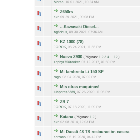
Morsa
,
10-01-2021, 10:24 AM
Z650rs
0 voto(s) - Med
1
skr
,
09-29-2021, 09:08 PM
...Kawasaki Diesel...
0 voto(s) - Med
1
Agáricus
,
09-30-2021, 07:36 AM
KZ 1000 (78)
0 voto(s) - Med
1
JOROK
,
03-24-2021, 11:35 PM
Nueva Z900
(Páginas:
1
2
3
4
...
12
)
0 voto(s) - Med
1
zephyr750rocker
,
07-12-2017, 01:50 PM
Mi lambretta Li 150 SP
0 voto(s) - Med
1
rago
,
08-04-2020, 07:02 PM
Mis otras maquinas!
0 voto(s) - Med
1
luisperez3389
,
07-26-2020, 11:05 PM
ZR 7
0 voto(s) - Med
1
JOROK
,
07-13-2020, 11:09 PM
Katana
(Páginas:
1
2
)
0 voto(s) - Med
1
skr
,
02-08-2014, 12:03 PM
Mi Ducati 48 TS restauración casera
0 voto(s) - Med
1
serrano
,
06-19-2020, 04:42 PM