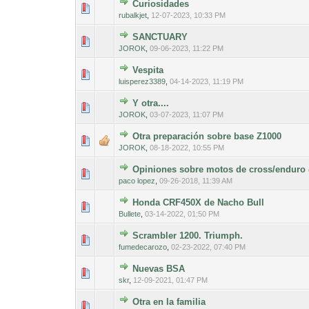
Curiosidades
0 voto(s) - Med
1
rubalkjet
,
12-07-2023, 10:33 PM
SANCTUARY
0 voto(s) - Med
1
JOROK
,
09-06-2023, 11:22 PM
Vespita
0 voto(s) - Med
1
luisperez3389
,
04-14-2023, 11:19 PM
Y otra....
0 voto(s) - Med
1
JOROK
,
03-07-2023, 11:07 PM
Otra preparación sobre base Z1000
0 voto(s) - Med
1
JOROK
,
08-18-2022, 10:55 PM
Opiniones sobre motos de cross/enduro
0 voto(s) - Med
1
paco lopez
,
09-26-2018, 11:39 AM
Honda CRF450X de Nacho Bull
0 voto(s) - Med
1
Bullete
,
03-14-2022, 01:50 PM
Scrambler 1200. Triumph.
0 voto(s) - Med
1
fumedecarozo
,
02-23-2022, 07:40 PM
Nuevas BSA
0 voto(s) - Med
1
skr
,
12-09-2021, 01:47 PM
Otra en la familia
0 voto(s) - Med
1