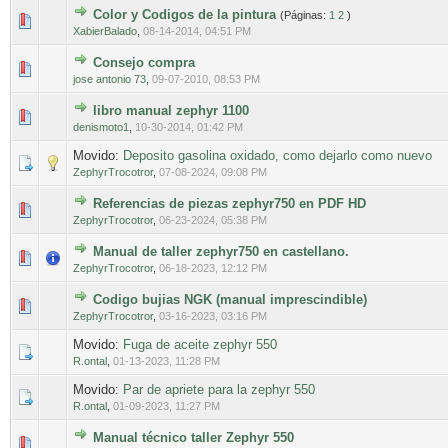
Color y Codigos de la pintura
(Páginas:
1
2
)
0 voto(s) - Media 0 de 5
1
2
3
4
5
XabierBalado
,
08-14-2014, 04:51 PM
Consejo compra
0 voto(s) - Media 0 de 5
1
2
3
4
5
jose antonio 73
,
09-07-2010, 08:53 PM
libro manual zephyr 1100
0 voto(s) - Media 0 de 5
1
2
3
4
5
denismoto1
,
10-30-2014, 01:42 PM
Movido:
Deposito gasolina oxidado, como dejarlo como nuevo
ZephyrTrocotror
,
07-08-2024, 09:08 PM
Referencias de piezas zephyr750 en PDF HD
0 voto(s) - Media 0 de 5
1
2
3
4
5
ZephyrTrocotror
,
06-23-2024, 05:38 PM
Manual de taller zephyr750 en castellano.
0 voto(s) - Media 0 de 5
1
2
3
4
5
ZephyrTrocotror
,
06-18-2023, 12:12 PM
Codigo bujias NGK (manual imprescindible)
0 voto(s) - Media 0 de 5
1
2
3
4
5
ZephyrTrocotror
,
03-16-2023, 03:16 PM
Movido:
Fuga de aceite zephyr 550
R.ontal
,
01-13-2023, 11:28 PM
Movido:
Par de apriete para la zephyr 550
R.ontal
,
01-09-2023, 11:27 PM
Manual técnico taller Zephyr 550
0 voto(s) - Media 0 de 5
1
2
3
4
5