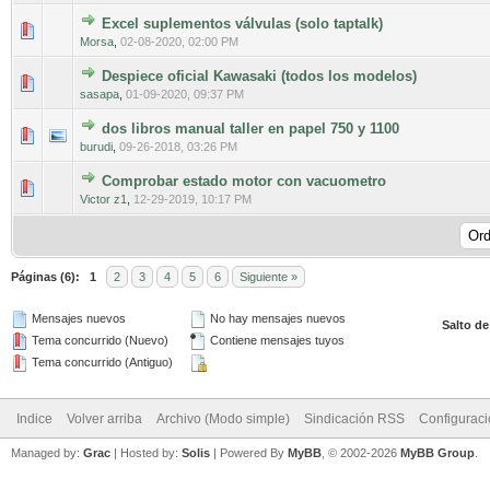
Excel suplementos válvulas (solo taptalk)
0 voto(s) - Media 0 de 5
1
2
3
4
5
Morsa
,
02-08-2020, 02:00 PM
Despiece oficial Kawasaki (todos los modelos)
0 voto(s) - Media 0 de 5
1
2
3
4
5
sasapa
,
01-09-2020, 09:37 PM
dos libros manual taller en papel 750 y 1100
0 voto(s) - Media 0 de 5
1
2
3
4
5
burudi
,
09-26-2018, 03:26 PM
Comprobar estado motor con vacuometro
0 voto(s) - Media 0 de 5
1
2
3
4
5
Victor z1
,
12-29-2019, 10:17 PM
Páginas (6):
1
2
3
4
5
6
Siguiente »
Mensajes nuevos
No hay mensajes nuevos
Salto de
Tema concurrido (Nuevo)
Contiene mensajes tuyos
Tema concurrido (Antiguo)
Indice
Volver arriba
Archivo (Modo simple)
Sindicación RSS
Configurac
Managed by:
Grac
| Hosted by:
Solis
|
Powered By
MyBB
, © 2002-2026
MyBB Group
.