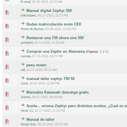
R.ontal
,
01-02-2023, 10:51 AM
Manual digital Zephyr 550
0 voto(s) - Media 0 de 5
1
2
3
4
5
kdbosques
,
06-17-2022, 11:27 PM
Dudas matriculación moto CEE
0 voto(s) - Media 0 de 5
1
2
3
4
5
Home de Boston
,
03-08-2022, 12:51 PM
Restaurar una 750 ahora una 550
0 voto(s) - Media 0 de 5
1
2
3
4
5
yoroland
,
09-14-2020, 11:35 AM
Comprar una Zephir en Alemania
(Páginas:
1
2
3
)
0 voto(s) - Media 0 de 5
1
2
3
4
5
camala
,
07-13-2016, 02:27 PM
peso motor
0 voto(s) - Media 0 de 5
1
2
3
4
5
ralf
,
11-27-2020, 08:31 AM
manual taller zephyr 750 92
0 voto(s) - Media 0 de 5
1
2
3
4
5
Jordi
,
10-22-2020, 11:08 PM
Manuales Kawasaki descarga gratis
0 voto(s) - Media 0 de 5
1
2
3
4
5
Josete
,
09-27-2020, 09:08 AM
Aceite... misma Zephyr pero distintos aceites, ¿Cual es 
0 voto(s) - Media 0 de 5
1
2
3
4
5
Victor z1
,
10-27-2019, 11:10 PM
Manual de taller
0 voto(s) - Media 0 de 5
1
2
3
4
5
Sergio Edo
,
05-19-2010, 02:51 AM