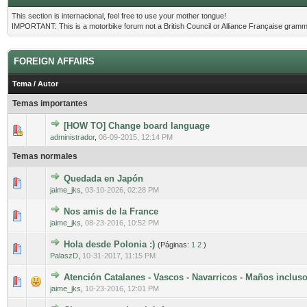
This section is internacional, feel free to use your mother tongue!
IMPORTANT: This is a motorbike forum not a British Council or Alliance Française gramm
FOREIGN AFFAIRS
Tema
/
Autor
Temas importantes
[HOW TO] Change board language
0 voto(s) - Media 0 de 5
1
2
3
4
5
administrador
,
06-09-2015, 12:14 PM
Temas normales
Quedada en Japón
0 voto(s) - Media 0 de 5
1
2
3
4
5
jaime_jks
,
03-10-2026, 02:28 PM
Nos amis de la France
0 voto(s) - Media 0 de 5
1
2
3
4
5
jaime_jks
,
08-23-2016, 10:52 PM
Hola desde Polonia :)
(Páginas:
1
2
)
0 voto(s) - Media 0 de 5
1
2
3
4
5
PalaszD
,
10-31-2017, 11:15 PM
Atención Catalanes - Vascos - Navarricos - Maños incluso
0 voto(s) - Media 0 de 5
1
2
3
4
5
jaime_jks
,
10-23-2016, 12:01 PM