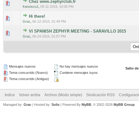
Chez www.zephyrclub.fr
0 voto(s) - Media 0 de 5
1
2
3
4
5
fransiscu1
,
09-11-2016, 10:05 PM
Hi there!
0 voto(s) - Media 0 de 5
1
2
3
4
5
Grac
,
06-12-2015, 01:49 PM
VI SPANISH ZEPHYR MEETING - SARAVILLO 2015
0 voto(s) - Media 0 de 5
1
2
3
4
5
Grac
,
06-24-2015, 01:07 PM
Mensajes nuevos
No hay mensajes nuevos
Salto de
Tema concurrido (Nuevo)
Contiene mensajes tuyos
Tema concurrido (Antiguo)
Indice
Volver arriba
Archivo (Modo simple)
Sindicación RSS
Configurac
Managed by:
Grac
| Hosted by:
Solis
|
Powered By
MyBB
, © 2002-2026
MyBB Group
.