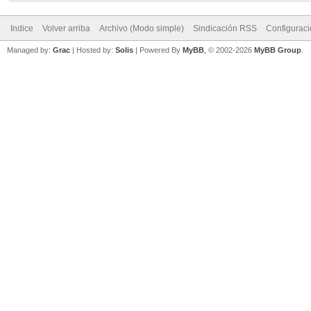
Indice
Volver arriba
Archivo (Modo simple)
Sindicación RSS
Configurac
Managed by:
Grac
| Hosted by:
Solis
|
Powered By
MyBB
, © 2002-2026
MyBB Group
.