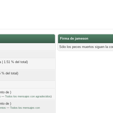
Firma de jameson
Sólo los peces muertos siguen la corr
 | 1.51 % del total)
 % del total)
ento de )
s
—
Todos los mensajes con agradecidos
)
ento de )
entos
—
Todos los mensajes con