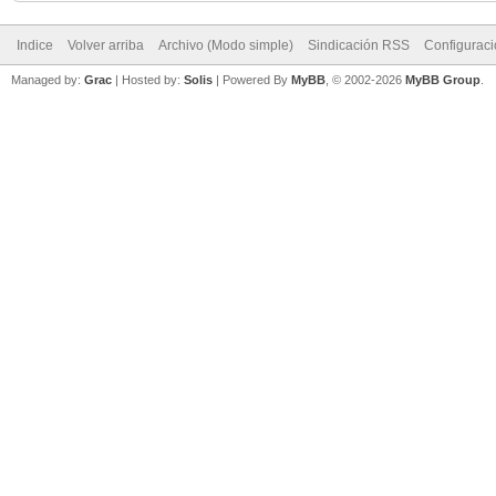
Indice
Volver arriba
Archivo (Modo simple)
Sindicación RSS
Configurac
Managed by:
Grac
| Hosted by:
Solis
|
Powered By
MyBB
, © 2002-2026
MyBB Group
.