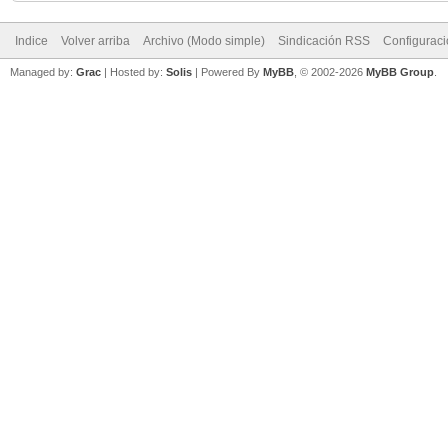
Indice
Volver arriba
Archivo (Modo simple)
Sindicación RSS
Configurac
Managed by:
Grac
| Hosted by:
Solis
|
Powered By
MyBB
, © 2002-2026
MyBB Group
.