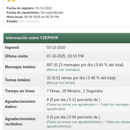
Fecha de registro:
03-13-2010
Fecha de nacimiento:
No especificado
Hora local:
08-09-2026 en 05:30 PM
Estado:
Sin conexión
Información sobre VZEPHYR
Ingresó:
03-13-2010
Última visita:
07-10-2025, 03:53 PM
807 (0,13 mensajes por día | 0.64 % del total)
Mensajes totales:
(
Buscar sus mensajes
)
32 (0,01 temas por día | 0.46 % del total)
Temas totales:
(
Buscar sus temas
)
Tiempo en línea:
7 Horas, 29 Minutos, 2 Segundos
8 (0 por dia | 0.12 porciento de )
Agradecimientos
(
Todos los temas con agradecidos
—
Todos los mensajes 
dados:
agradecidos
)
3 (0 por dia | 0.04 porciento de )
Agradecimientos
(
Todos los temas con agradecimientos
—
Todos los mensa
recibidos:
agradecimientos
)