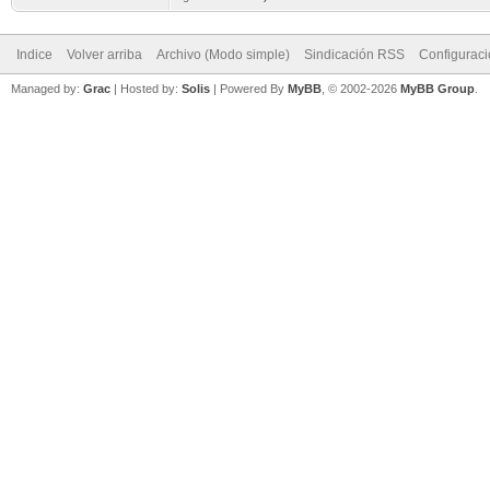
Indice
Volver arriba
Archivo (Modo simple)
Sindicación RSS
Configurac
Managed by:
Grac
| Hosted by:
Solis
|
Powered By
MyBB
, © 2002-2026
MyBB Group
.