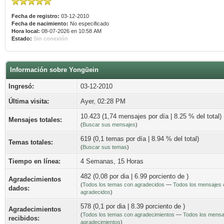
Fecha de registro:
03-12-2010
Fecha de nacimiento:
No especificado
Hora local:
08-07-2026 en 10:58 AM
Estado:
Sin conexión
Información sobre Yongüein
Ingresó:
03-12-2010
Última visita:
Ayer
, 02:28 PM
10.423 (1,74 mensajes por día | 8.25 % del total)
Mensajes totales:
(
Buscar sus mensajes
)
619 (0,1 temas por día | 8.94 % del total)
Temas totales:
(
Buscar sus temas
)
Tiempo en línea:
4 Semanas, 15 Horas
482 (0,08 por dia | 6.99 porciento de )
Agradecimientos
(
Todos los temas con agradecidos
—
Todos los mensajes 
dados:
agradecidos
)
578 (0,1 por dia | 8.39 porciento de )
Agradecimientos
(
Todos los temas con agradecimientos
—
Todos los mensa
recibidos:
agradecimientos
)