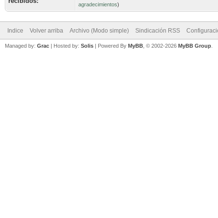
recibidos:
agradecimientos
)
Indice
Volver arriba
Archivo (Modo simple)
Sindicación RSS
Configurac
Managed by:
Grac
| Hosted by:
Solis
|
Powered By
MyBB
, © 2002-2026
MyBB Group
.