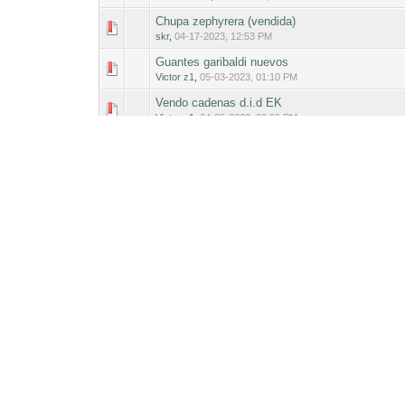
Chupa zephyrera (vendida)
0 voto(s) - Med
1
skr
,
04-17-2023, 12:53 PM
Guantes garibaldi nuevos
0 voto(s) - Med
1
Victor z1
,
05-03-2023, 01:10 PM
Vendo cadenas d.i.d EK
0 voto(s) - Med
1
Victor z1
,
04-05-2023, 02:26 PM
Tapa zephyr 750 recien pulida
0 voto(s) - Med
1
ZephyrTrocotror
,
03-27-2023, 12:53 AM
Se vende plato magnético , stator y tapa de ze
0 voto(s) - Med
1
Victor z1
,
12-10-2021, 05:17 PM
Busco parrilla para zephyr 550
0 voto(s) - Med
1
R.ontal
,
01-08-2023, 03:11 PM
CDI zephyr 750 c3 se vende
0 voto(s) - Med
1
Victor z1
,
12-09-2022, 10:33 PM
la kedada viene y no tienes maletas?
0 voto(s) - Med
1
ralf
,
06-01-2022, 04:28 PM
Vendo pareja de amortiguadores Hagon para Ze
0 voto(s) - Med
1
jaime_jks
,
05-31-2022, 09:20 PM
Chollo ! Depósito y todos plásticos 750
0 voto(s) - Med
1
jaime_jks
,
06-20-2021, 06:33 PM