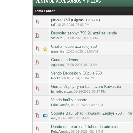
VENTA DE ACCESORIOS Y PIEZAS
Tema
/
Autor
piezas 750
(Páginas:
1
2
3
4
5
)
0 voto(s) - Med
1
ralf
,
10-29-2016, 07:03 PM
Depósito zephyr 750 91 azul se vende
0 voto(s) - Med
1
Victor z1
,
01-08-2026, 09:56 PM
Chollo - caperuza reloj 750
0 voto(s) - Med
1
jaime_jks
,
12-26-2025, 01:56 AM
Guardacadenas
0 voto(s) - Med
1
Agáricus
,
06-09-2025, 08:23 AM
Vendo Depósito y Cúpula 750
0 voto(s) - Med
1
Recks
,
06-07-2024, 12:04 PM
Gorras Zephyr y cintas llavero Kawasaki
0 voto(s) - Med
1
fumedecarozo
,
06-14-2023, 03:17 PM
Vendo baúl y soporte
0 voto(s) - Med
1
Félix Alemán
,
06-14-2023, 03:48 PM
Soporte Baúl Shad Kawasaki Zephyr 750 + Parr
0 voto(s) - Med
1
mju
,
06-10-2023, 11:54 AM
Donde comprar los 4 tubos de admisión
0 voto(s) - Med
1
Félix Alemán
,
06-01-2023, 08:49 PM