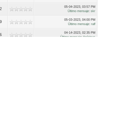
05-04-2023, 03:57 PM
82
Último mensaje
:
skr
05-03-2023, 04:00 PM
29
Último mensaje
:
ralf
04-14-2023, 02:35 PM
16
Último mensaje
:
Agáricus
03-28-2023, 03:16 PM
24
Último mensaje
:
rubalkjet
03-24-2023, 01:02 AM
53
Último mensaje
:
jaime_jks
01-16-2023, 03:09 PM
34
Último mensaje
:
Yongüein
12-09-2022, 10:33 PM
79
Último mensaje
:
Victor z1
06-06-2022, 07:13 PM
82
Último mensaje
:
jaime_jks
05-31-2022, 09:20 PM
43
Último mensaje
:
jaime_jks
05-25-2022, 03:00 PM
95
Último mensaje
:
ralf