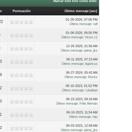
Marcar este foro como leído
as
Puntuación
Último mensaje
[
asc
]
01-26-2026, 07:06 PM
22
Último mensaje
:
ralf
01-08-2026, 09:56 PM
0
Último mensaje
:
Victor z1
12-26-2025, 01:56 AM
0
Último mensaje
:
jaime_jks
06-11-2025, 07:23 AM
03
Último mensaje
:
Agáricus
06-27-2024, 05:42 AM
29
Último mensaje
:
Recks
06-16-2023, 01:52 PM
32
Último mensaje
:
rubalkjet
06-15-2023, 09:18 AM
20
Último mensaje
:
Félix Alemán
06-10-2023, 11:54 AM
41
Último mensaje
:
mju
06-03-2023, 12:08 AM
90
Último mensaje
:
jaime_jks