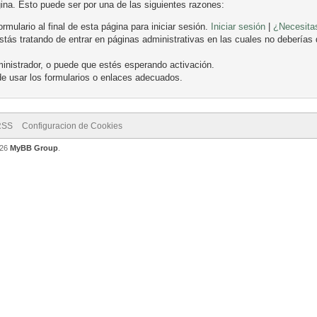
gina. Esto puede ser por una de las siguientes razones:
ormulario al final de esta página para iniciar sesión.
Iniciar sesión
|
¿Necesitas
ás tratando de entrar en páginas administrativas en las cuales no deberías de
inistrador, o puede que estés esperando activación.
e usar los formularios o enlaces adecuados.
RSS
Configuracion de Cookies
026
MyBB Group
.