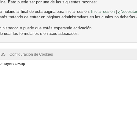
gina. Esto puede ser por una de las siguientes razones:
ormulario al final de esta página para iniciar sesión.
Iniciar sesión
|
¿Necesitas
ás tratando de entrar en páginas administrativas en las cuales no deberías de
inistrador, o puede que estés esperando activación.
e usar los formularios o enlaces adecuados.
RSS
Configuracion de Cookies
026
MyBB Group
.