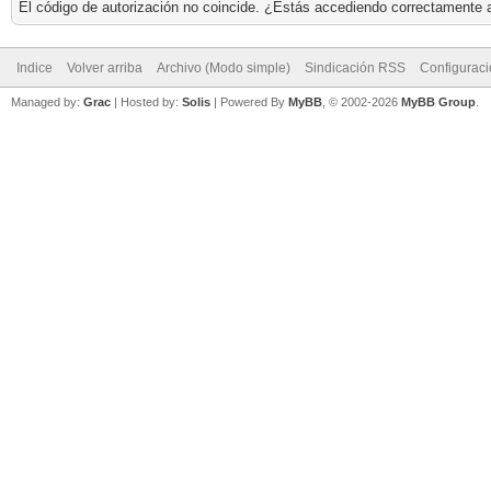
El código de autorización no coincide. ¿Estás accediendo correctamente a 
Indice
Volver arriba
Archivo (Modo simple)
Sindicación RSS
Configurac
Managed by:
Grac
| Hosted by:
Solis
|
Powered By
MyBB
, © 2002-2026
MyBB Group
.