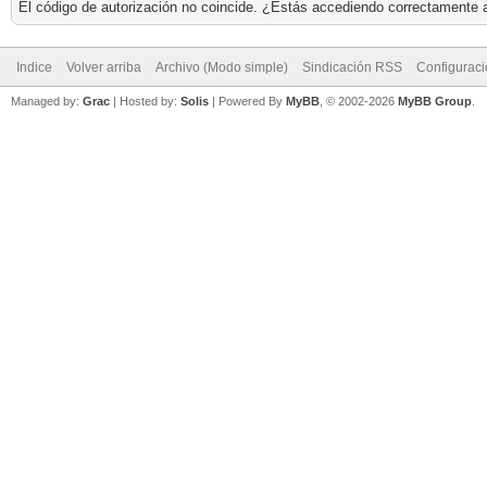
El código de autorización no coincide. ¿Estás accediendo correctamente a 
Indice
Volver arriba
Archivo (Modo simple)
Sindicación RSS
Configurac
Managed by:
Grac
| Hosted by:
Solis
|
Powered By
MyBB
, © 2002-2026
MyBB Group
.