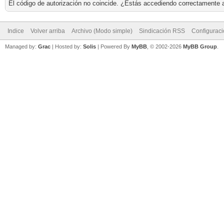
El código de autorización no coincide. ¿Estás accediendo correctamente a 
Indice
Volver arriba
Archivo (Modo simple)
Sindicación RSS
Configurac
Managed by:
Grac
| Hosted by:
Solis
|
Powered By
MyBB
, © 2002-2026
MyBB Group
.