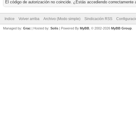
El código de autorización no coincide. ¿Estás accediendo correctamente a 
Indice
Volver arriba
Archivo (Modo simple)
Sindicación RSS
Configurac
Managed by:
Grac
| Hosted by:
Solis
|
Powered By
MyBB
, © 2002-2026
MyBB Group
.