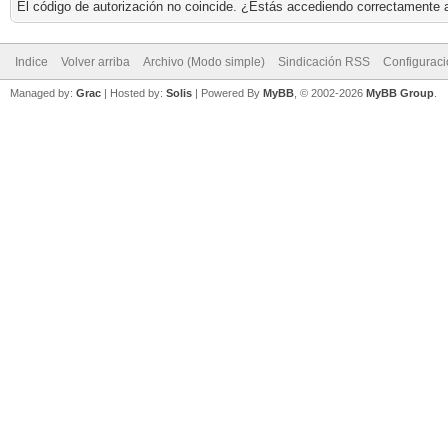
El código de autorización no coincide. ¿Estás accediendo correctamente a 
Indice
Volver arriba
Archivo (Modo simple)
Sindicación RSS
Configurac
Managed by:
Grac
| Hosted by:
Solis
|
Powered By
MyBB
, © 2002-2026
MyBB Group
.