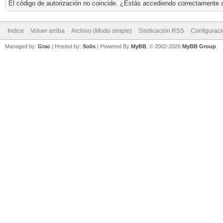
El código de autorización no coincide. ¿Estás accediendo correctamente a 
Indice
Volver arriba
Archivo (Modo simple)
Sindicación RSS
Configurac
Managed by:
Grac
| Hosted by:
Solis
|
Powered By
MyBB
, © 2002-2026
MyBB Group
.