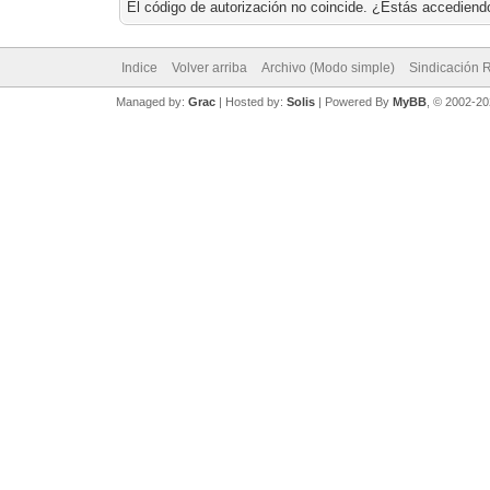
El código de autorización no coincide. ¿Estás accediendo
Indice
Volver arriba
Archivo (Modo simple)
Sindicación 
Managed by:
Grac
| Hosted by:
Solis
|
Powered By
MyBB
, © 2002-2