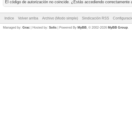
El código de autorización no coincide. ¿Estás accediendo correctamente a 
Indice
Volver arriba
Archivo (Modo simple)
Sindicación RSS
Configurac
Managed by:
Grac
| Hosted by:
Solis
|
Powered By
MyBB
, © 2002-2026
MyBB Group
.