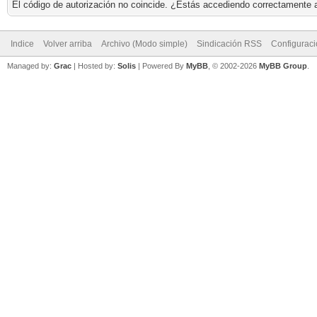
El código de autorización no coincide. ¿Estás accediendo correctamente a 
Indice
Volver arriba
Archivo (Modo simple)
Sindicación RSS
Configurac
Managed by:
Grac
| Hosted by:
Solis
|
Powered By
MyBB
, © 2002-2026
MyBB Group
.