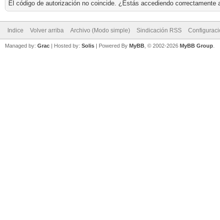
El código de autorización no coincide. ¿Estás accediendo correctamente a 
Indice
Volver arriba
Archivo (Modo simple)
Sindicación RSS
Configurac
Managed by:
Grac
| Hosted by:
Solis
|
Powered By
MyBB
, © 2002-2026
MyBB Group
.