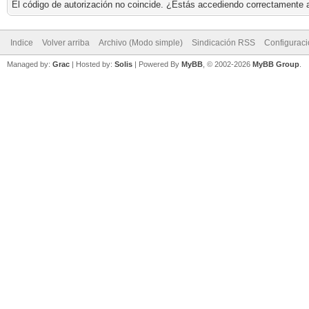
El código de autorización no coincide. ¿Estás accediendo correctamente a 
Indice
Volver arriba
Archivo (Modo simple)
Sindicación RSS
Configurac
Managed by:
Grac
| Hosted by:
Solis
|
Powered By
MyBB
, © 2002-2026
MyBB Group
.