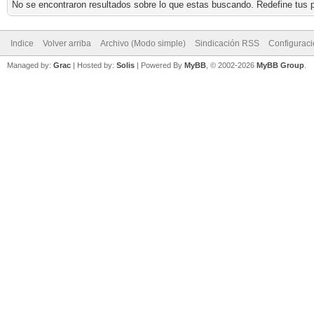
No se encontraron resultados sobre lo que estas buscando. Redefine tus p
Indice
Volver arriba
Archivo (Modo simple)
Sindicación RSS
Configurac
Managed by:
Grac
| Hosted by:
Solis
|
Powered By
MyBB
, © 2002-2026
MyBB Group
.