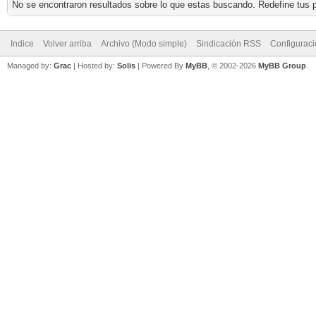
No se encontraron resultados sobre lo que estas buscando. Redefine tus p
Indice
Volver arriba
Archivo (Modo simple)
Sindicación RSS
Configurac
Managed by:
Grac
| Hosted by:
Solis
|
Powered By
MyBB
, © 2002-2026
MyBB Group
.