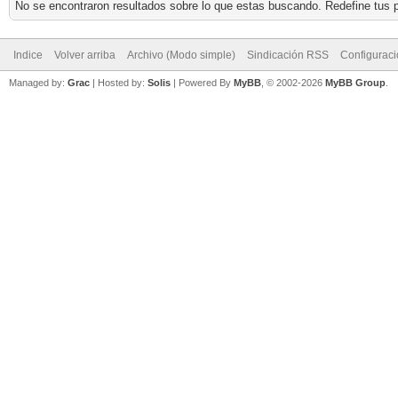
No se encontraron resultados sobre lo que estas buscando. Redefine tus p
Indice
Volver arriba
Archivo (Modo simple)
Sindicación RSS
Configurac
Managed by:
Grac
| Hosted by:
Solis
|
Powered By
MyBB
, © 2002-2026
MyBB Group
.