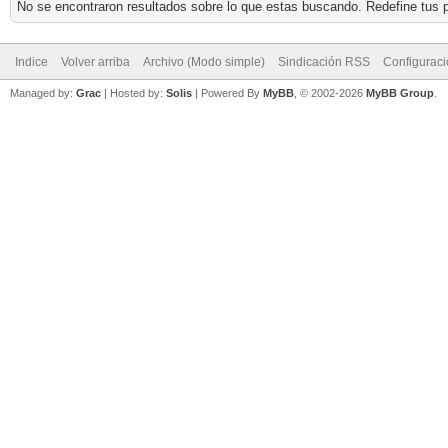
No se encontraron resultados sobre lo que estas buscando. Redefine tus p
Indice
Volver arriba
Archivo (Modo simple)
Sindicación RSS
Configurac
Managed by:
Grac
| Hosted by:
Solis
|
Powered By
MyBB
, © 2002-2026
MyBB Group
.