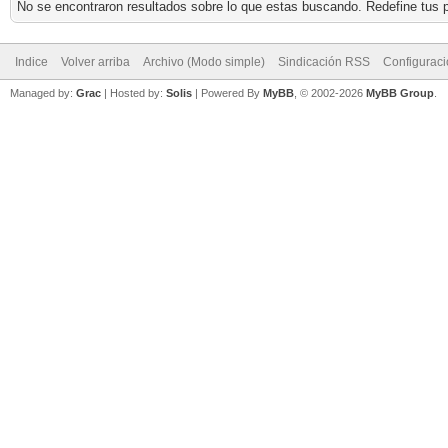
No se encontraron resultados sobre lo que estas buscando. Redefine tus p
Indice
Volver arriba
Archivo (Modo simple)
Sindicación RSS
Configurac
Managed by:
Grac
| Hosted by:
Solis
|
Powered By
MyBB
, © 2002-2026
MyBB Group
.