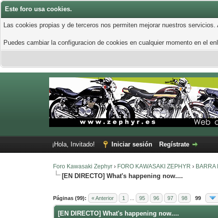
Este foro usa cookies.
Las cookies propias y de terceros nos permiten mejorar nuestros servicios.
Puedes cambiar la configuracion de cookies en cualquier momento en el enla
¡Hola, Invitado!
Iniciar sesión
Regístrate
Foro Kawasaki Zephyr
›
FORO KAWASAKI ZEPHYR
›
BARRA L
[EN DIRECTO] What's happening now....
2 voto(s) - 3 Media
1
2
3
4
5
Páginas (99):
« Anterior
1
...
95
96
97
98
99
[EN DIRECTO] What's happening now....