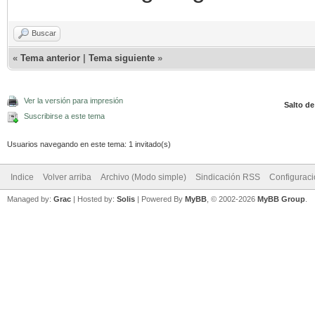
Buscar
«
Tema anterior
|
Tema siguiente
»
Ver la versión para impresión
Salto de
Suscribirse a este tema
Usuarios navegando en este tema: 1 invitado(s)
Indice
Volver arriba
Archivo (Modo simple)
Sindicación RSS
Configurac
Managed by:
Grac
| Hosted by:
Solis
|
Powered By
MyBB
, © 2002-2026
MyBB Group
.