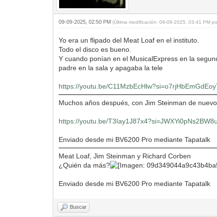
09-09-2025, 02:50 PM
(Última modificación: 09-09-2025, 03:41 PM p
Yo era un flipado del Meat Loaf en el instituto.
Todo el disco es bueno.
Y cuando ponían en el MusicalExpress en la segund
padre en la sala y apagaba la tele
https://youtu.be/C11MzbEcHlw?si=o7rjHbEmGdEo
Muchos años después, con Jim Steinman de nuevo 
https://youtu.be/T3Iay1J87x4?si=JWXYi0pNs2BW8
Enviado desde mi BV6200 Pro mediante Tapatalk
Meat Loaf, Jim Steinman y Richard Corben
¿Quién da más?
Enviado desde mi BV6200 Pro mediante Tapatalk
Buscar