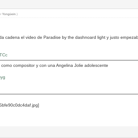
or
Yongüein
.)
a cadena el video de Paradise by the dashnoard light y justo empezab
yTCc
como compositor y con una Angelina Jolie adolescente
uyg