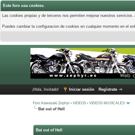
Este foro usa cookies.
Las cookies propias y de terceros nos permiten mejorar nuestros servicios.
Puedes cambiar la configuracion de cookies en cualquier momento en el enla
¡Hola, Invitado!
Iniciar sesión
Regístrate
Foro Kawasaki Zephyr
›
VIDEOS
›
VIDEOS MUSICALES
Bat out of Hell
0 voto(s) - 0 Media
1
2
3
4
5
Bat out of Hell