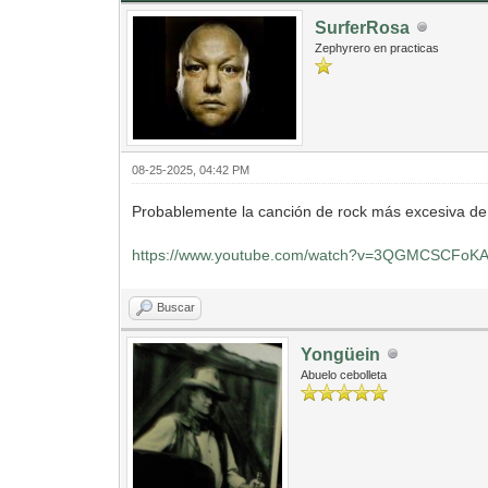
SurferRosa
Zephyrero en practicas
08-25-2025, 04:42 PM
Probablemente la canción de rock más excesiva de 
https://www.youtube.com/watch?v=3QGMCSCFoK
Buscar
Yongüein
Abuelo cebolleta