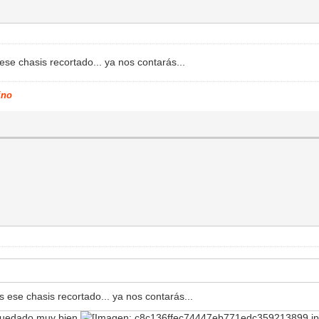
se chasis recortado... ya nos contarás...
ino
 ese chasis recortado... ya nos contarás...
 quedado muy bien