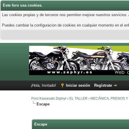
Este foro usa cookies.
Las cookies propias y de terceros nos permiten mejorar nuestros servicios.
Puedes cambiar la configuracion de cookies en cualquier momento en el enla
¡Hola, Invitado!
Iniciar sesión
Regístrate
Foro Kawasaki Zephyr
›
EL TALLER
›
MECÁNICA, FRENOS Y
Escape
0 voto(s) - 0 Media
1
2
3
4
5
Escape