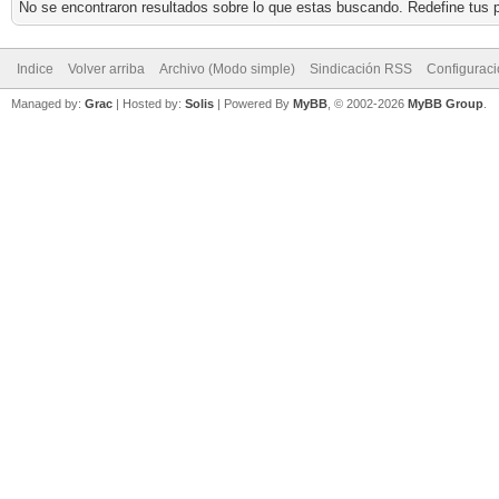
No se encontraron resultados sobre lo que estas buscando. Redefine tus p
Indice
Volver arriba
Archivo (Modo simple)
Sindicación RSS
Configurac
Managed by:
Grac
| Hosted by:
Solis
|
Powered By
MyBB
, © 2002-2026
MyBB Group
.