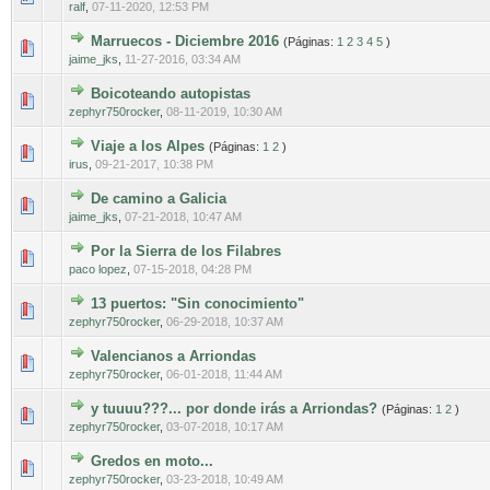
ralf
,
07-11-2020, 12:53 PM
Marruecos - Diciembre 2016
(Páginas:
1
2
3
4
5
)
2 voto(s) - Media 4.5 de 5
1
2
3
4
5
jaime_jks
,
11-27-2016, 03:34 AM
Boicoteando autopistas
0 voto(s) - Media 0 de 5
1
2
3
4
5
zephyr750rocker
,
08-11-2019, 10:30 AM
Viaje a los Alpes
(Páginas:
1
2
)
0 voto(s) - Media 0 de 5
1
2
3
4
5
irus
,
09-21-2017, 10:38 PM
De camino a Galicia
0 voto(s) - Media 0 de 5
1
2
3
4
5
jaime_jks
,
07-21-2018, 10:47 AM
Por la Sierra de los Filabres
0 voto(s) - Media 0 de 5
1
2
3
4
5
paco lopez
,
07-15-2018, 04:28 PM
13 puertos: "Sin conocimiento"
0 voto(s) - Media 0 de 5
1
2
3
4
5
zephyr750rocker
,
06-29-2018, 10:37 AM
Valencianos a Arriondas
0 voto(s) - Media 0 de 5
1
2
3
4
5
zephyr750rocker
,
06-01-2018, 11:44 AM
y tuuuu???... por donde irás a Arriondas?
(Páginas:
1
2
)
0 voto(s) - Media 0 de 5
1
2
3
4
5
zephyr750rocker
,
03-07-2018, 10:17 AM
Gredos en moto...
0 voto(s) - Media 0 de 5
1
2
3
4
5
zephyr750rocker
,
03-23-2018, 10:49 AM