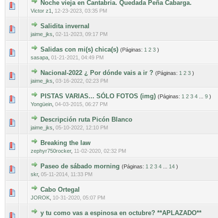
Noche vieja en Cantabria. Quedada Peña Cabarga.
0 voto(s) - Media 0 de 5
1
2
3
4
5
Victor z1
,
12-23-2023, 03:35 PM
Salidita invernal
0 voto(s) - Media 0 de 5
1
2
3
4
5
jaime_jks
,
02-11-2023, 09:17 PM
Salidas con mi(s) chica(s)
(Páginas:
1
2
3
)
0 voto(s) - Media 0 de 5
1
2
3
4
5
sasapa
,
01-21-2021, 04:49 PM
Nacional-2022 ¿ Por dónde vais a ir ?
(Páginas:
1
2
3
)
0 voto(s) - Media 0 de 5
1
2
3
4
5
jaime_jks
,
03-16-2022, 02:23 PM
PISTAS VARIAS... SÓLO FOTOS (img)
(Páginas:
1
2
3
4
...
9
)
0 voto(s) - Media 0 de 5
1
2
3
4
5
Yongüein
,
04-03-2015, 06:27 PM
Descripción ruta Picón Blanco
0 voto(s) - Media 0 de 5
1
2
3
4
5
jaime_jks
,
05-10-2022, 12:10 PM
Breaking the law
0 voto(s) - Media 0 de 5
1
2
3
4
5
zephyr750rocker
,
11-02-2020, 02:32 PM
Paseo de sábado morning
(Páginas:
1
2
3
4
...
14
)
0 voto(s) - Media 0 de 5
1
2
3
4
5
skr
,
05-11-2014, 11:33 PM
Cabo Ortegal
0 voto(s) - Media 0 de 5
1
2
3
4
5
JOROK
,
10-31-2020, 05:07 PM
y tu como vas a espinosa en octubre? **APLAZADO**
0 voto(s) - Media 0 de 5
1
2
3
4
5