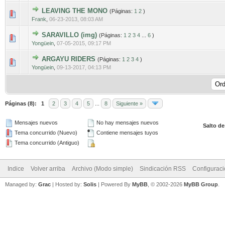
LEAVING THE MONO
(Páginas:
1
2
)
0 voto(s) - Media 0 de 5
1
2
3
4
5
Frank
,
06-23-2013, 08:03 AM
SARAVILLO (img)
(Páginas:
1
2
3
4
...
6
)
0 voto(s) - Media 0 de 5
1
2
3
4
5
Yongüein
,
07-05-2015, 09:17 PM
ARGAYU RIDERS
(Páginas:
1
2
3
4
)
3 voto(s) - Media 5 de 5
1
2
3
4
5
Yongüein
,
09-13-2017, 04:13 PM
Páginas (8):
1
2
3
4
5
...
8
Siguiente »
Mensajes nuevos
No hay mensajes nuevos
Salto de
Tema concurrido (Nuevo)
Contiene mensajes tuyos
Tema concurrido (Antiguo)
Indice
Volver arriba
Archivo (Modo simple)
Sindicación RSS
Configurac
Managed by:
Grac
| Hosted by:
Solis
|
Powered By
MyBB
, © 2002-2026
MyBB Group
.