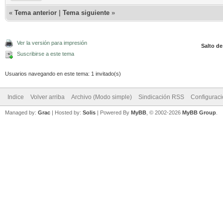
«
Tema anterior
|
Tema siguiente
»
Ver la versión para impresión
Salto de
Suscribirse a este tema
Usuarios navegando en este tema: 1 invitado(s)
Indice
Volver arriba
Archivo (Modo simple)
Sindicación RSS
Configurac
Managed by:
Grac
| Hosted by:
Solis
|
Powered By
MyBB
, © 2002-2026
MyBB Group
.