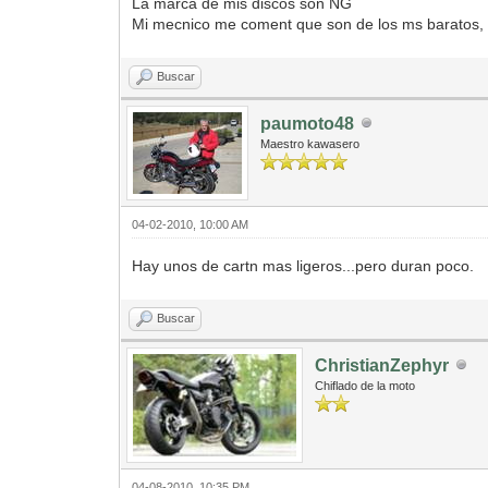
La marca de mis discos son NG
Mi mecnico me coment que son de los ms baratos, 
Buscar
paumoto48
Maestro kawasero
04-02-2010, 10:00 AM
Hay unos de cartn mas ligeros...pero duran poco.
Buscar
ChristianZephyr
Chiflado de la moto
04-08-2010, 10:35 PM