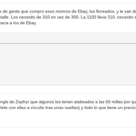
e de gente que compro esos mismos de Ebay, los floreados, y le van 
talle. Los necesito de 310 en vez de 300. La 1100 lleva 310, necesito s
abeza a los de Ebay.
 ingls de Zephyr que algunos los tenan alabeados a las 60 millas por q
te con ellas a circuito tras unas vueltas) y todo lo que tiene un preci