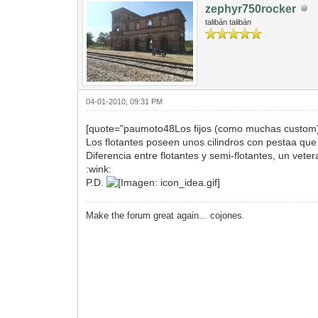
zephyr750rocker
talibán talibán
04-01-2010, 09:31 PM
[quote="paumoto48Los fijos (como muchas custom
Los flotantes poseen unos cilindros con pestaa que 
Diferencia entre flotantes y semi-flotantes, un vet
:wink:
P.D.
Make the forum great again... cojones.