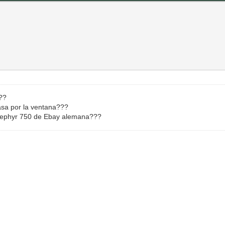
s??
asa por la ventana???
 Zephyr 750 de Ebay alemana???