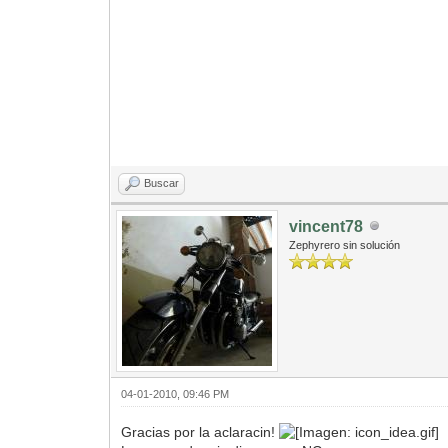
Buscar
vincent78
Zephyrero sin solución
04-01-2010, 09:46 PM
Gracias por la aclaracin!