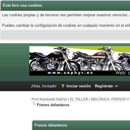
Este foro usa cookies.
Las cookies propias y de terceros nos permiten mejorar nuestros servicios.
Puedes cambiar la configuracion de cookies en cualquier momento en el enla
¡Hola, Invitado!
Iniciar sesión
Regístrate
Foro Kawasaki Zephyr
›
EL TALLER
›
MECÁNICA, FRENOS Y
Frenos delanteros
0 voto(s) - 0 Media
1
2
3
4
5
Frenos delanteros