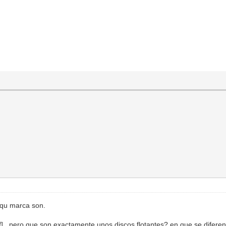
 qu marca son.
, pero que son exactamente unos discos flotantes? en que se diferen