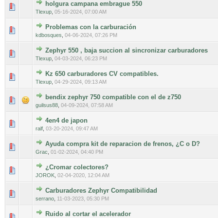
holgura campana embrague 550
0 voto(s) - Media 0 de 5
1
2
3
4
5
Tlexup
,
05-16-2024, 07:00 AM
Problemas con la carburación
0 voto(s) - Media 0 de 5
1
2
3
4
5
kdbosques
,
04-06-2024, 07:26 PM
Zephyr 550 , baja succion al sincronizar carburadores
0 voto(s) - Media 0 de 5
1
2
3
4
5
Tlexup
,
04-03-2024, 06:23 PM
Kz 650 carburadores CV compatibles.
0 voto(s) - Media 0 de 5
1
2
3
4
5
Tlexup
,
04-29-2024, 09:13 AM
bendix zephyr 750 compatible con el de z750
0 voto(s) - Media 0 de 5
1
2
3
4
5
guilsus88
,
04-09-2024, 07:58 AM
4en4 de japon
0 voto(s) - Media 0 de 5
1
2
3
4
5
ralf
,
03-20-2024, 09:47 AM
Ayuda compra kit de reparacion de frenos, ¿C o D?
0 voto(s) - Media 0 de 5
1
2
3
4
5
Grac
,
01-02-2024, 04:40 PM
¿Cromar colectores?
0 voto(s) - Media 0 de 5
1
2
3
4
5
JOROK
,
02-04-2020, 12:04 AM
Carburadores Zephyr Compatibilidad
0 voto(s) - Media 0 de 5
1
2
3
4
5
serrano
,
11-03-2023, 05:30 PM
Ruido al cortar el acelerador
0 voto(s) - Media 0 de 5
1
2
3
4
5