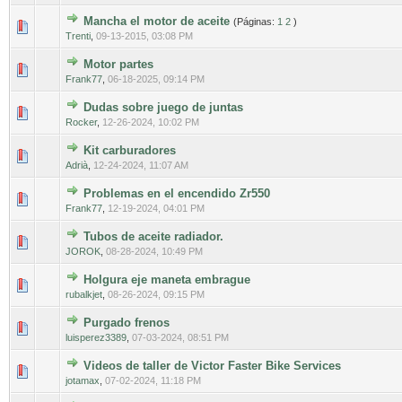
Mancha el motor de aceite
(Páginas:
1
2
)
0 voto(s) - Media 0 de 5
1
2
3
4
5
Trenti
,
09-13-2015, 03:08 PM
Motor partes
0 voto(s) - Media 0 de 5
1
2
3
4
5
Frank77
,
06-18-2025, 09:14 PM
Dudas sobre juego de juntas
0 voto(s) - Media 0 de 5
1
2
3
4
5
Rocker
,
12-26-2024, 10:02 PM
Kit carburadores
0 voto(s) - Media 0 de 5
1
2
3
4
5
Adrià
,
12-24-2024, 11:07 AM
Problemas en el encendido Zr550
0 voto(s) - Media 0 de 5
1
2
3
4
5
Frank77
,
12-19-2024, 04:01 PM
Tubos de aceite radiador.
0 voto(s) - Media 0 de 5
1
2
3
4
5
JOROK
,
08-28-2024, 10:49 PM
Holgura eje maneta embrague
0 voto(s) - Media 0 de 5
1
2
3
4
5
rubalkjet
,
08-26-2024, 09:15 PM
Purgado frenos
0 voto(s) - Media 0 de 5
1
2
3
4
5
luisperez3389
,
07-03-2024, 08:51 PM
Videos de taller de Victor Faster Bike Services
0 voto(s) - Media 0 de 5
1
2
3
4
5
jotamax
,
07-02-2024, 11:18 PM