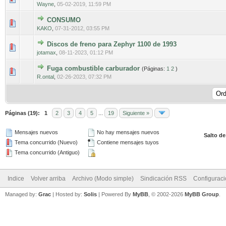
Wayne
,
05-02-2019, 11:59 PM
CONSUMO
0 voto(s) - Media 0 de 5
1
2
3
4
5
KAKO
,
07-31-2012, 03:55 PM
Discos de freno para Zephyr 1100 de 1993
0 voto(s) - Media 0 de 5
1
2
3
4
5
jotamax
,
08-11-2023, 01:12 PM
Fuga combustible carburador
(Páginas:
1
2
)
0 voto(s) - Media 0 de 5
1
2
3
4
5
R.ontal
,
02-26-2023, 07:32 PM
Páginas (19):
1
2
3
4
5
...
19
Siguiente »
Mensajes nuevos
No hay mensajes nuevos
Salto de
Tema concurrido (Nuevo)
Contiene mensajes tuyos
Tema concurrido (Antiguo)
Indice
Volver arriba
Archivo (Modo simple)
Sindicación RSS
Configurac
Managed by:
Grac
| Hosted by:
Solis
|
Powered By
MyBB
, © 2002-2026
MyBB Group
.