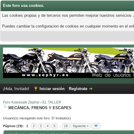
Este foro usa cookies.
Las cookies propias y de terceros nos permiten mejorar nuestros servicios.
Puedes cambiar la configuracion de cookies en cualquier momento en el enla
¡Hola, Invitado!
Iniciar sesión
Regístrate
Foro Kawasaki Zephyr
›
EL TALLER
MECÁNICA, FRENOS Y ESCAPES
Usuario(s) navegando este foro: 37 invitado(s)
Páginas (19):
1
2
3
4
5
...
19
Siguiente »