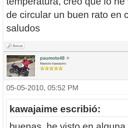
temperatura, creo que lo he
de circular un buen rato en 
saludos
Buscar
paumoto48
Maestro kawasero
05-05-2010, 05:52 PM
kawajaime escribió:
buenas, he visto en alguna 