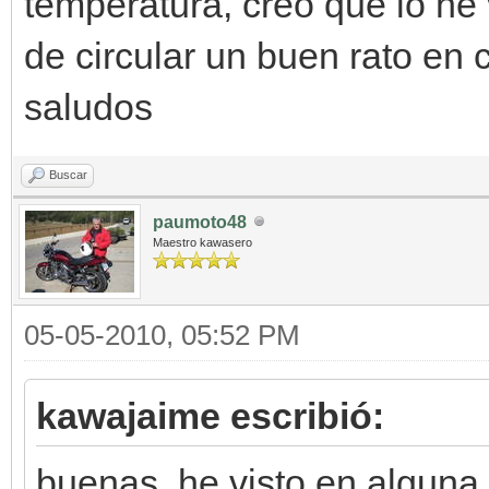
temperatura, creo que lo he
de circular un buen rato en 
saludos
Buscar
paumoto48
Maestro kawasero
05-05-2010, 05:52 PM
kawajaime escribió:
buenas, he visto en alguna 