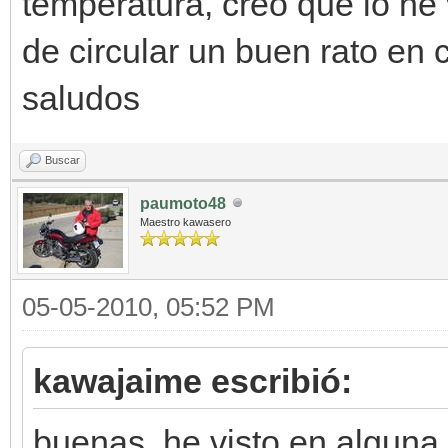
temperatura, creo que lo he
de circular un buen rato en 
saludos
Buscar
paumoto48
Maestro kawasero
05-05-2010, 05:52 PM
kawajaime escribió:
buenas, he visto en alguna 