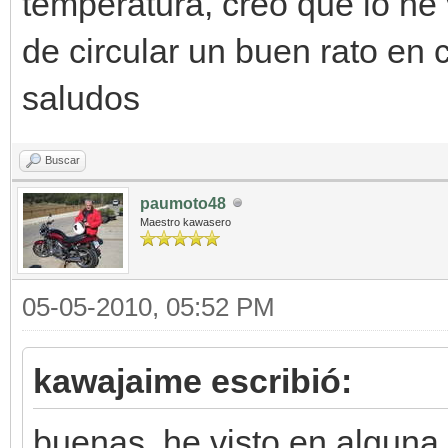
temperatura, creo que lo he
de circular un buen rato en 
saludos
Buscar
paumoto48
Maestro kawasero
05-05-2010, 05:52 PM
kawajaime escribió:
buenas, he visto en alguna 