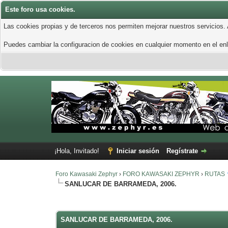
Este foro usa cookies.
Las cookies propias y de terceros nos permiten mejorar nuestros servicios.
Puedes cambiar la configuracion de cookies en cualquier momento en el enla
¡Hola, Invitado!
Iniciar sesión
Regístrate
Foro Kawasaki Zephyr
›
FORO KAWASAKI ZEPHYR
›
RUTAS
SANLUCAR DE BARRAMEDA, 2006.
0 voto(s) - 0 Media
1
2
3
4
5
SANLUCAR DE BARRAMEDA, 2006.