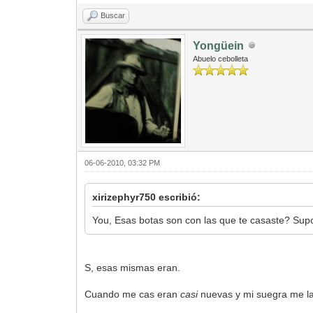
Buscar
Yongüein
Abuelo cebolleta
06-06-2010, 03:32 PM
xirizephyr750 escribió:
You, Esas botas son con las que te casaste? Supo
S, esas mismas eran.
Cuando me cas eran
casi
nuevas y mi suegra me las