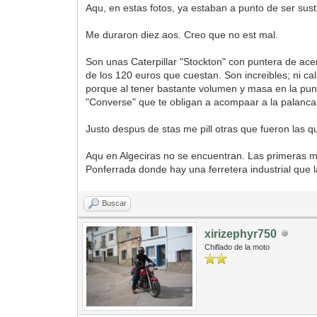
Aqu, en estas fotos, ya estaban a punto de ser sust
Me duraron diez aos. Creo que no est mal.
Son unas Caterpillar "Stockton" con puntera de acer
de los 120 euros que cuestan. Son increibles; ni c
porque al tener bastante volumen y masa en la punt
"Converse" que te obligan a acompaar a la palanc
Justo despus de stas me pill otras que fueron las 
Aqu en Algeciras no se encuentran. Las primeras me
Ponferrada donde hay una ferretera industrial que l
Buscar
xirizephyr750
Chiflado de la moto