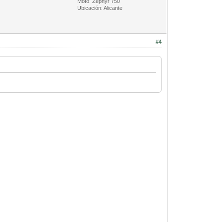
Moto: Zephyr 750
Ubicación: Alicante
#4