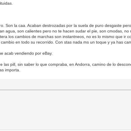
ituidas.
o. Son la caa. Acaban destrozadas por la suela de puro desgaste pero c
alan agua, son calientes pero no te hacen sudar el pie, son cmodas, no
era los cambios de marchas son instantneos, no es lo mismo que ir co
a cambio en todo su recorrido. Con stas nada ms un toque y ya has c
que acab vendiendo por eBay.
 las pill, sin saber lo que compraba, en Andorra, camino de lo descon
as importa.