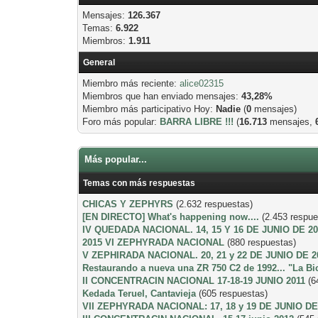
Mensajes:
126.367
Temas:
6.922
Miembros:
1.911
General
Miembro más reciente:
alice02315
Miembros que han enviado mensajes:
43,28%
Miembro más participativo Hoy:
Nadie
(
0
mensajes)
Foro más popular:
BARRA LIBRE !!!
(
16.713
mensajes,
Más popular...
Temas con más respuestas
CHICAS Y ZEPHYRS
(2.632 respuestas)
[EN DIRECTO] What's happening now....
(2.453 respue
IV QUEDADA NACIONAL. 14, 15 Y 16 DE JUNIO DE 2
2015 VI ZEPHYRADA NACIONAL
(880 respuestas)
V ZEPHIRADA NACIONAL. 20, 21 y 22 DE JUNIO DE 2
Restaurando a nueva una ZR 750 C2 de 1992... "La B
II CONCENTRACIN NACIONAL 17-18-19 JUNIO 2011
(6
Kedada Teruel, Cantavieja
(605 respuestas)
VII ZEPHYRADA NACIONAL: 17, 18 y 19 DE JUNIO DE