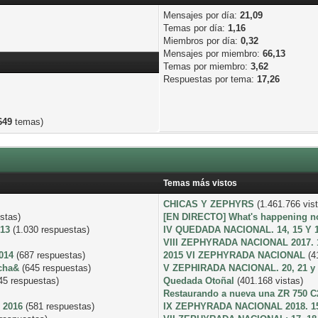
Mensajes por día:
21,09
Temas por día:
1,16
Miembros por día:
0,32
Mensajes por miembro:
66,13
Temas por miembro:
3,62
Respuestas por tema:
17,26
649
temas)
Temas más vistos
CHICAS Y ZEPHYRS
(1.461.766 vis
stas)
[EN DIRECTO] What's happening no
013
(1.030 respuestas)
IV QUEDADA NACIONAL. 14, 15 Y 
VIII ZEPHYRADA NACIONAL 2017. 1
014
(687 respuestas)
2015 VI ZEPHYRADA NACIONAL
(4
icha&
(645 respuestas)
V ZEPHIRADA NACIONAL. 20, 21 y
45 respuestas)
Quedada Otoñal
(401.168 vistas)
Restaurando a nueva una ZR 750 C2
 2016
(581 respuestas)
IX ZEPHYRADA NACIONAL 2018. 15