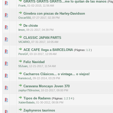
GRATIS GRATIS GRATIS...me lo quitan de las manos
(Pág
0 voto(s) - Media 0 de 5
1
2
3
4
5
Frank
,
01-02-2015, 11:56 AM
Ginebra con piezas de Harley-Davidson
0 voto(s) - Media 0 de 5
1
2
3
4
5
Oscar550
,
07-27-2017, 02:39 PM
De chiste
0 voto(s) - Media 0 de 5
1
2
3
4
5
limon
,
08-21-2017, 04:39 PM
CLASSIC JAPAN PARTS
0 voto(s) - Media 0 de 5
1
2
3
4
5
VICARIO
,
07-31-2017, 10:05 AM
ACE CAFE llega a BARCELONA
(Páginas:
1
2
)
0 voto(s) - Media 0 de 5
1
2
3
4
5
PereGF
,
03-10-2017, 12:09 AM
Feliz Navidad
0 voto(s) - Media 0 de 5
1
2
3
4
5
55Juan
,
12-21-2017, 11:54 AM
Cacharros Clásicos... o vintage... o viejos!
0 voto(s) - Media 0 de 5
1
2
3
4
5
fransiscu1
,
09-22-2014, 03:29 PM
Caravana Moncayo Joven 370
0 voto(s) - Media 0 de 5
1
2
3
4
5
zephyr750rocker
,
10-22-2017, 09:00 PM
Tipos de Radares
(Páginas:
1
2
3
4
)
0 voto(s) - Media 0 de 5
1
2
3
4
5
XabierBalado
,
01-30-2012, 08:06 PM
Zephyreros taurinos
0 voto(s) - Media 0 de 5
1
2
3
4
5