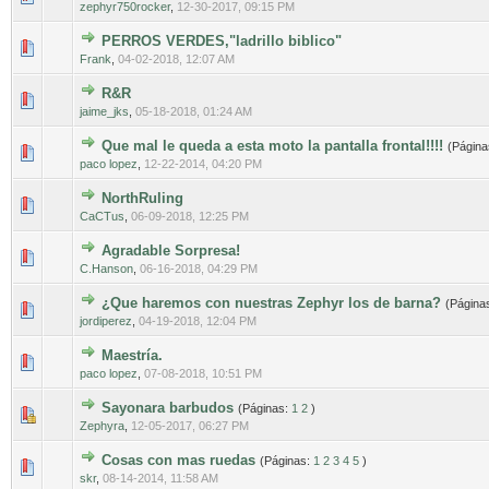
zephyr750rocker
,
12-30-2017, 09:15 PM
PERROS VERDES,"ladrillo biblico"
0 voto(s) - Media 0 de 5
1
2
3
4
5
Frank
,
04-02-2018, 12:07 AM
R&R
0 voto(s) - Media 0 de 5
1
2
3
4
5
jaime_jks
,
05-18-2018, 01:24 AM
Que mal le queda a esta moto la pantalla frontal!!!!
(Págin
0 voto(s) - Media 0 de 5
1
2
3
4
5
paco lopez
,
12-22-2014, 04:20 PM
NorthRuling
0 voto(s) - Media 0 de 5
1
2
3
4
5
CaCTus
,
06-09-2018, 12:25 PM
Agradable Sorpresa!
0 voto(s) - Media 0 de 5
1
2
3
4
5
C.Hanson
,
06-16-2018, 04:29 PM
¿Que haremos con nuestras Zephyr los de barna?
(Página
0 voto(s) - Media 0 de 5
1
2
3
4
5
jordiperez
,
04-19-2018, 12:04 PM
Maestría.
0 voto(s) - Media 0 de 5
1
2
3
4
5
paco lopez
,
07-08-2018, 10:51 PM
Sayonara barbudos
(Páginas:
1
2
)
0 voto(s) - Media 0 de 5
1
2
3
4
5
Zephyra
,
12-05-2017, 06:27 PM
Cosas con mas ruedas
(Páginas:
1
2
3
4
5
)
0 voto(s) - Media 0 de 5
1
2
3
4
5
skr
,
08-14-2014, 11:58 AM