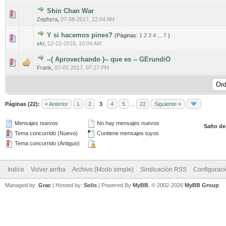
Shin Chan War
0 voto(s) - Media 0 de 5
1
2
3
4
5
Zephyra
,
07-08-2017, 12:04 AM
Y si hacemos pines?
(Páginas:
1
2
3
4
...
7
)
0 voto(s) - Media 0 de 5
1
2
3
4
5
skr
,
12-22-2016, 10:04 AM
--( Aprovechando )-- que es -- GErundiO
0 voto(s) - Media 0 de 5
1
2
3
4
5
Frank
,
07-01-2017, 07:27 PM
Páginas (22):
« Anterior
1
2
3
4
5
...
22
Siguiente »
Mensajes nuevos
No hay mensajes nuevos
Salto de
Tema concurrido (Nuevo)
Contiene mensajes tuyos
Tema concurrido (Antiguo)
Indice
Volver arriba
Archivo (Modo simple)
Sindicación RSS
Configurac
Managed by:
Grac
| Hosted by:
Solis
|
Powered By
MyBB
, © 2002-2026
MyBB Group
.