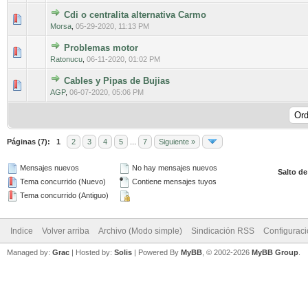
Cdi o centralita alternativa Carmo
0 voto(s) - Media 0 de 5
1
2
3
4
5
Morsa
,
05-29-2020, 11:13 PM
Problemas motor
0 voto(s) - Media 0 de 5
1
2
3
4
5
Ratonucu
,
06-11-2020, 01:02 PM
Cables y Pipas de Bujias
0 voto(s) - Media 0 de 5
1
2
3
4
5
AGP
,
06-07-2020, 05:06 PM
Páginas (7):
1
2
3
4
5
...
7
Siguiente »
Mensajes nuevos
No hay mensajes nuevos
Salto de
Tema concurrido (Nuevo)
Contiene mensajes tuyos
Tema concurrido (Antiguo)
Indice
Volver arriba
Archivo (Modo simple)
Sindicación RSS
Configurac
Managed by:
Grac
| Hosted by:
Solis
|
Powered By
MyBB
, © 2002-2026
MyBB Group
.