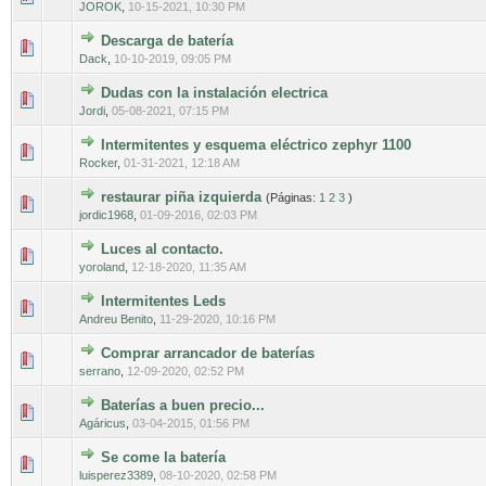
JOROK
,
10-15-2021, 10:30 PM
Descarga de batería
0 voto(s) - Media 0 de 5
1
2
3
4
5
Dack
,
10-10-2019, 09:05 PM
Dudas con la instalación electrica
0 voto(s) - Media 0 de 5
1
2
3
4
5
Jordi
,
05-08-2021, 07:15 PM
Intermitentes y esquema eléctrico zephyr 1100
0 voto(s) - Media 0 de 5
1
2
3
4
5
Rocker
,
01-31-2021, 12:18 AM
restaurar piña izquierda
(Páginas:
1
2
3
)
0 voto(s) - Media 0 de 5
1
2
3
4
5
jordic1968
,
01-09-2016, 02:03 PM
Luces al contacto.
0 voto(s) - Media 0 de 5
1
2
3
4
5
yoroland
,
12-18-2020, 11:35 AM
Intermitentes Leds
0 voto(s) - Media 0 de 5
1
2
3
4
5
Andreu Benito
,
11-29-2020, 10:16 PM
Comprar arrancador de baterías
0 voto(s) - Media 0 de 5
1
2
3
4
5
serrano
,
12-09-2020, 02:52 PM
Baterías a buen precio...
0 voto(s) - Media 0 de 5
1
2
3
4
5
Agáricus
,
03-04-2015, 01:56 PM
Se come la batería
0 voto(s) - Media 0 de 5
1
2
3
4
5
luisperez3389
,
08-10-2020, 02:58 PM