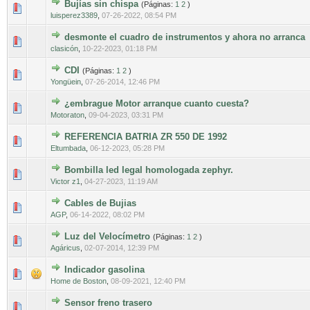
Bujías sin chispa
(Páginas:
1
2
)
0 voto(s) - Media 0 de 5
1
2
3
4
5
luisperez3389
,
07-26-2022, 08:54 PM
desmonte el cuadro de instrumentos y ahora no arranca
0 voto(s) - Media 0 de 5
1
2
3
4
5
clasicón
,
10-22-2023, 01:18 PM
CDI
(Páginas:
1
2
)
0 voto(s) - Media 0 de 5
1
2
3
4
5
Yongüein
,
07-26-2014, 12:46 PM
¿embrague Motor arranque cuanto cuesta?
0 voto(s) - Media 0 de 5
1
2
3
4
5
Motoraton
,
09-04-2023, 03:31 PM
REFERENCIA BATRIA ZR 550 DE 1992
0 voto(s) - Media 0 de 5
1
2
3
4
5
Eltumbada
,
06-12-2023, 05:28 PM
Bombilla led legal homologada zephyr.
0 voto(s) - Media 0 de 5
1
2
3
4
5
Victor z1
,
04-27-2023, 11:19 AM
Cables de Bujias
0 voto(s) - Media 0 de 5
1
2
3
4
5
AGP
,
06-14-2022, 08:02 PM
Luz del Velocímetro
(Páginas:
1
2
)
0 voto(s) - Media 0 de 5
1
2
3
4
5
Agáricus
,
02-07-2014, 12:39 PM
Indicador gasolina
0 voto(s) - Media 0 de 5
1
2
3
4
5
Home de Boston
,
08-09-2021, 12:40 PM
Sensor freno trasero
0 voto(s) - Media 0 de 5
1
2
3
4
5