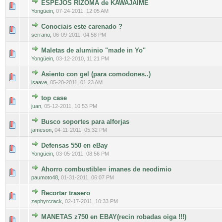
ESPEJOS RIZOMA de KAWAJAIME
0 voto(s) - Media 0 de 5
1
2
3
4
5
Yongüein
,
07-24-2011, 12:05 AM
Conociais este carenado ?
0 voto(s) - Media 0 de 5
1
2
3
4
5
serrano
,
06-09-2011, 04:58 PM
Maletas de aluminio "made in Yo"
0 voto(s) - Media 0 de 5
1
2
3
4
5
Yongüein
,
03-12-2010, 11:21 PM
Asiento con gel (para comodones..)
0 voto(s) - Media 0 de 5
1
2
3
4
5
isaave
,
05-20-2011, 01:23 AM
top case
0 voto(s) - Media 0 de 5
1
2
3
4
5
juan
,
05-12-2011, 10:53 PM
Busco soportes para alforjas
0 voto(s) - Media 0 de 5
1
2
3
4
5
jameson
,
04-11-2011, 05:32 PM
Defensas 550 en eBay
0 voto(s) - Media 0 de 5
1
2
3
4
5
Yongüein
,
03-05-2011, 08:56 PM
Ahorro combustible= imanes de neodimio
0 voto(s) - Media 0 de 5
1
2
3
4
5
paumoto48
,
01-31-2011, 06:07 PM
Recortar trasero
0 voto(s) - Media 0 de 5
1
2
3
4
5
zephyrcrack
,
02-17-2011, 10:33 PM
MANETAS z750 en EBAY(recin robadas oiga !!!)
0 voto(s) - Media 0 de 5
1
2
3
4
5