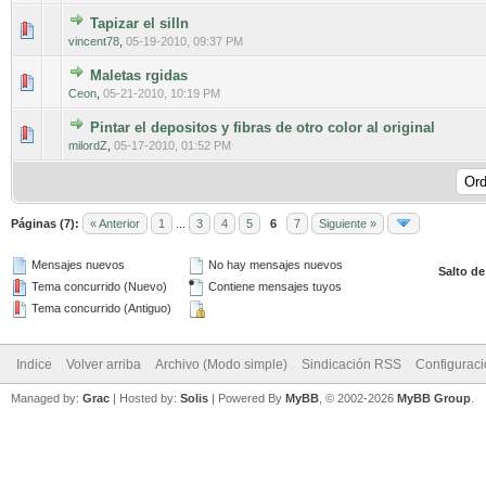
Tapizar el silln
0 voto(s) - Media 0 de 5
1
2
3
4
5
vincent78
,
05-19-2010, 09:37 PM
Maletas rgidas
0 voto(s) - Media 0 de 5
1
2
3
4
5
Ceon
,
05-21-2010, 10:19 PM
Pintar el depositos y fibras de otro color al original
0 voto(s) - Media 0 de 5
1
2
3
4
5
milordZ
,
05-17-2010, 01:52 PM
Páginas (7):
« Anterior
1
...
3
4
5
6
7
Siguiente »
Mensajes nuevos
No hay mensajes nuevos
Salto de
Tema concurrido (Nuevo)
Contiene mensajes tuyos
Tema concurrido (Antiguo)
Indice
Volver arriba
Archivo (Modo simple)
Sindicación RSS
Configurac
Managed by:
Grac
| Hosted by:
Solis
|
Powered By
MyBB
, © 2002-2026
MyBB Group
.