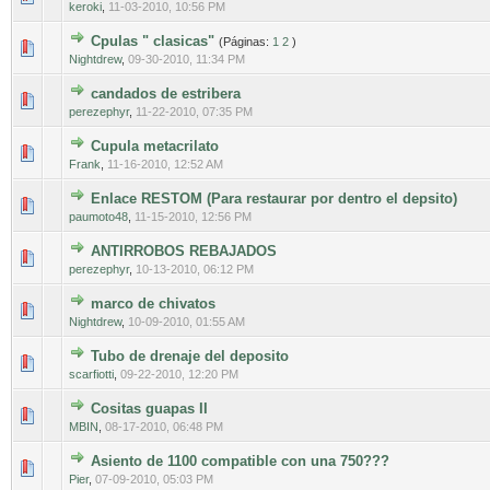
keroki
,
11-03-2010, 10:56 PM
Cpulas " clasicas"
(Páginas:
1
2
)
0 voto(s) - Media 0 de 5
1
2
3
4
5
Nightdrew
,
09-30-2010, 11:34 PM
candados de estribera
0 voto(s) - Media 0 de 5
1
2
3
4
5
perezephyr
,
11-22-2010, 07:35 PM
Cupula metacrilato
0 voto(s) - Media 0 de 5
1
2
3
4
5
Frank
,
11-16-2010, 12:52 AM
Enlace RESTOM (Para restaurar por dentro el depsito)
0 voto(s) - Media 0 de 5
1
2
3
4
5
paumoto48
,
11-15-2010, 12:56 PM
ANTIRROBOS REBAJADOS
0 voto(s) - Media 0 de 5
1
2
3
4
5
perezephyr
,
10-13-2010, 06:12 PM
marco de chivatos
0 voto(s) - Media 0 de 5
1
2
3
4
5
Nightdrew
,
10-09-2010, 01:55 AM
Tubo de drenaje del deposito
0 voto(s) - Media 0 de 5
1
2
3
4
5
scarfiotti
,
09-22-2010, 12:20 PM
Cositas guapas II
0 voto(s) - Media 0 de 5
1
2
3
4
5
MBIN
,
08-17-2010, 06:48 PM
Asiento de 1100 compatible con una 750???
0 voto(s) - Media 0 de 5
1
2
3
4
5
Pier
,
07-09-2010, 05:03 PM