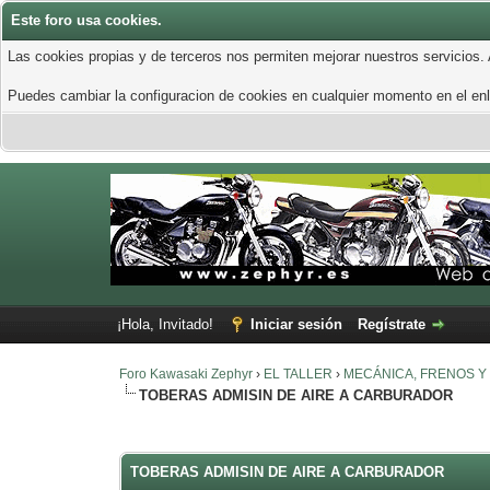
Este foro usa cookies.
Las cookies propias y de terceros nos permiten mejorar nuestros servicios.
Puedes cambiar la configuracion de cookies en cualquier momento en el enla
¡Hola, Invitado!
Iniciar sesión
Regístrate
Foro Kawasaki Zephyr
›
EL TALLER
›
MECÁNICA, FRENOS Y
TOBERAS ADMISIN DE AIRE A CARBURADOR
0 voto(s) - 0 Media
1
2
3
4
5
TOBERAS ADMISIN DE AIRE A CARBURADOR