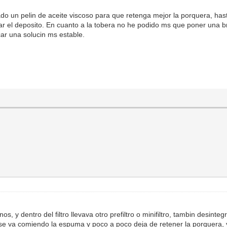
chado un pelin de aceite viscoso para que retenga mejor la porquera, ha
ar el deposito. En cuanto a la tobera no he podido ms que poner una br
ar una solucin ms estable.
os, y dentro del filtro llevava otro prefiltro o minifiltro, tambin desin
 se va comiendo la espuma y poco a poco deja de retener la porquera, 