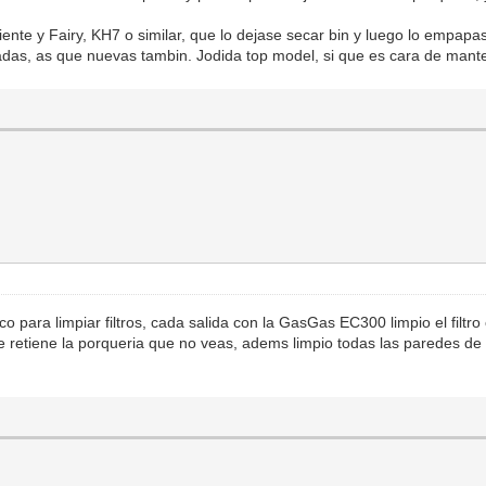
iente y Fairy, KH7 o similar, que lo dejase secar bin y luego lo empa
zadas, as que nuevas tambin. Jodida top model, si que es cara de mant
ico para limpiar filtros, cada salida con la GasGas EC300 limpio el filt
retiene la porqueria que no veas, adems limpio todas las paredes de la