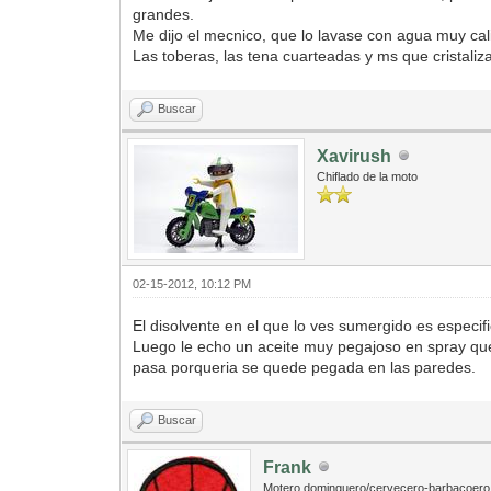
grandes.
Me dijo el mecnico, que lo lavase con agua muy cal
Las toberas, las tena cuarteadas y ms que cristali
Buscar
Xavirush
Chiflado de la moto
02-15-2012, 10:12 PM
El disolvente en el que lo ves sumergido es especif
Luego le echo un aceite muy pegajoso en spray que 
pasa porqueria se quede pegada en las paredes.
Buscar
Frank
Motero dominguero/cervecero-barbacoero