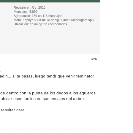
Registro en: Oct 2010
Mensajes: 5.892
Agradecido: 139 en 116 mensajes
Moto: Zephyr 550/Suzuki dr big 50/Kle 500/peugeot sp50
Ubicación: en un eje de coordenadas
#26
.
in... si te pasas, luego tendr que venir teminator
desde dentro con la punta de los dedos a los agujeros
ubicar esos fuelles en sus encajes del airbox
 resultar cara