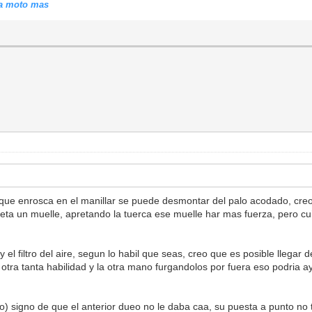
tra moto mas
 que enrosca en el manillar se puede desmontar del palo acodado, creo
a un muelle, apretando la tuerca ese muelle har mas fuerza, pero cuid
 y el filtro del aire, segun lo habil que seas, creo que es posible llegar
tra tanta habilidad y la otra mano furgandolos por fuera eso podria ay
o) signo de que el anterior dueo no le daba caa, su puesta a punto no t