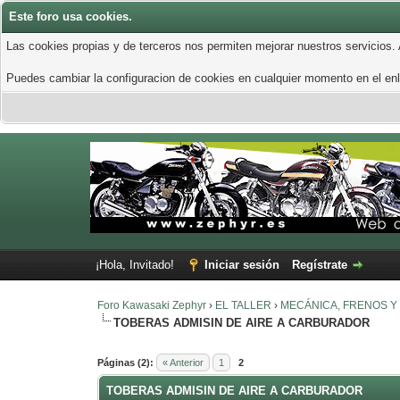
Este foro usa cookies.
Las cookies propias y de terceros nos permiten mejorar nuestros servicios.
Puedes cambiar la configuracion de cookies en cualquier momento en el enla
¡Hola, Invitado!
Iniciar sesión
Regístrate
Foro Kawasaki Zephyr
›
EL TALLER
›
MECÁNICA, FRENOS Y
TOBERAS ADMISIN DE AIRE A CARBURADOR
0 voto(s) - 0 Media
1
2
3
4
5
Páginas (2):
« Anterior
1
2
TOBERAS ADMISIN DE AIRE A CARBURADOR